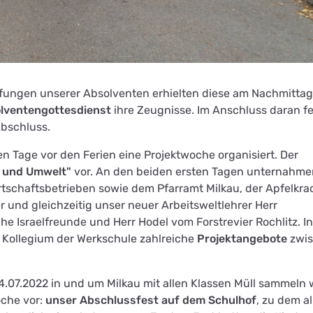
fungen unserer Absolventen erhielten diese am Nachmittag
lventengottesdienst
ihre Zeugnisse. Im Anschluss daran fe
Abschluss.
en Tage vor den Ferien eine Projektwoche organisiert. Der
 und Umwelt"
vor. An den beiden ersten Tagen unternahme
tschaftsbetrieben sowie dem Pfarramt Milkau, der Apfelkra
 und gleichzeitig unser neuer Arbeitsweltlehrer Herr
 Israelfreunde und Herr Hodel vom Forstrevier Rochlitz. I
 Kollegium der Werkschule zahlreiche
Projektangebote
zwi
07.2022 in und um Milkau mit allen Klassen Müll sammeln 
oche vor:
unser Abschlussfest auf dem Schulhof
, zu dem al