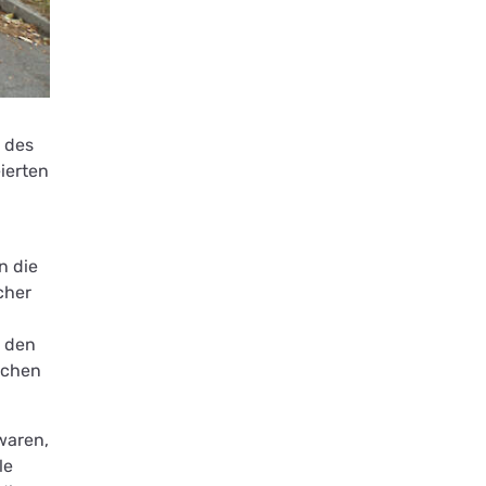
 des
ierten
n die
cher
n den
schen
waren,
le