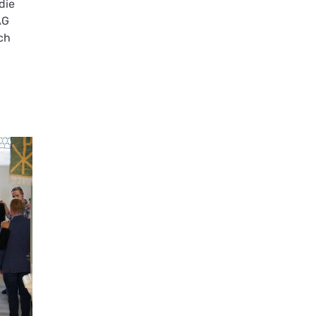
die
AG
ch